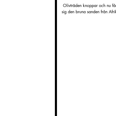
 Olivträden knoppar och nu får bara hoppas att de heta Sirocco vindarna vilka för med 
sig den bruna sanden från Afrik