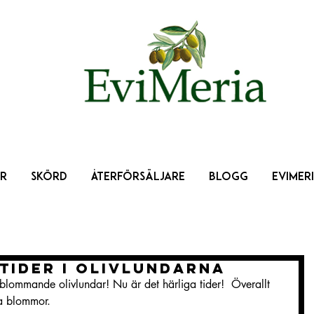
R
SKÖRD
ÅTERFÖRSÄLJARE
BLOGG
EVIMER
tider i olivlundarna
lommande olivlundar! Nu är det härliga tider!  Överallt 
ta blommor.