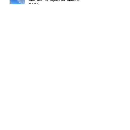
2021
EviMeria 10 år!Jubileumsåret !
Februari 2021,10 års jubileum för
EviMeria i Sverige!