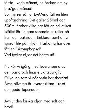
första i varje månad, en önskan om ny 
bra/god månad! 
Som ni ser så har EviMeria fått en liten 
uppfräschning. Det gäller 250ml och 
500ml flaskor vilka har fått en hel etikett 
istället för tidigare separata etiketter på 
fram-och baksidan. Enklare  samt att vi 
sparar lite på miljön. Flaskorna har även 
fått en "skrympkapsyl"
Vad tycker ni,ser det bättre ut? 
Nu kör vi igång med leveranserna av 
den bästa och finaste Extra Jungfru 
Olivoljan som vi någonsin har skördat!
Även oliverna är leveransklara likaså 
den goda Tapenaden.
Avnjut den färska oljan med salt och 
bröd! 